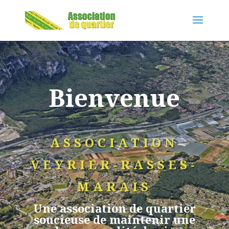
Bienvenue
ASSOCIATION
VEYRIER-RASSES-
MARAIS
Une association de quartier
soucieuse de maintenir une